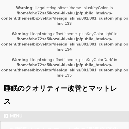
Warning
: Illegal string offset 'theme_plusKeyColor' in
/home/cho72sa5/kozai-kikaku.jp/public_html/wp-
content/themes/biz-vektor/design_skins/001/001_custom.php
on
line
133
Warning
: Illegal string offset 'theme_plusKeyColorLight' in
/home/cho72sa5/kozai-kikaku.jp/public_html/wp-
content/themes/biz-vektor/design_skins/001/001_custom.php
on
line
134
Warning
: Illegal string offset 'theme_plusKeyColorDark' in
/home/cho72sa5/kozai-kikaku.jp/public_html/wp-
content/themes/biz-vektor/design_skins/001/001_custom.php
on
line
135
睡眠のクオリティー改善とマットレ
ス
MENU